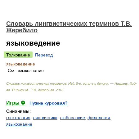
Словарь лингвистических терминов Т.В.
Жеребило
языковедение
Толкование
Перевод
языковедение
См.:
языкознание.
Словарь лингвистических терминов: Изд. 5-е, испр-е и дополн. — Назрань: Изд-
во "Пилигрим"
.
Т.В. Жеребило
.
2010
.
Игры ⚽
Нужна курсовая?
Синонимы
:
глоттология
,
лингвистика
,
любословие
,
филология
,
языкознание