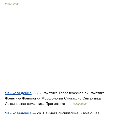
терминов
Языковедение
— Лингвистика Теоретическая лингвистика
Фонетика Фонология Морфология Синтаксис Семантика
Лексическая семантика Прагматика …
Википедия
Языковедение
— ср. Научная дисциплина, изучающая