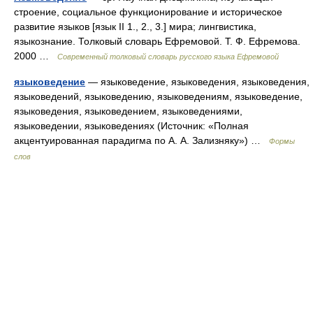
строение, социальное функционирование и историческое
развитие языков [язык II 1., 2., 3.] мира; лингвистика,
языкознание. Толковый словарь Ефремовой. Т. Ф. Ефремова.
2000 …
Современный толковый словарь русского языка Ефремовой
языковедение
— языковедение, языковедения, языковедения,
языковедений, языковедению, языковедениям, языковедение,
языковедения, языковедением, языковедениями,
языковедении, языковедениях (Источник: «Полная
акцентуированная парадигма по А. А. Зализняку») …
Формы
слов